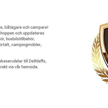
re, båtägare och campare!
i shoppen och uppdateras
ör, husbilstillbehör,
 förtält, campingmöbler,
reservdelar till Dethleffs,
rekt via vår hemsida.