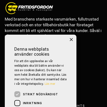
Med branschens starkaste varumärken, fullutrustad
verkstad och en stor tillbehörsbutik har företaget
kommit att bli ett självklart val för våra kunder. Såväl i
vårt närområde som långväga.
×
FÖLJ OSS PÅ SOCIALA MEDIER!
Denna webbplats
använder cookies
För att din upplevelse av vår
webbplats ska bli bättre använder vi
oss av cookies (kakor). Du kan när
som helst återkalla ditt samtycke. Läs
mer om hur vi hanterar insamlad data
i vår integritetspolicy.
Läs mer
STRIKT NÖDVÄNDIGT
INRIKTNING
FRITIDSFORDON TRESTAD 2026. ALL RIGHTS