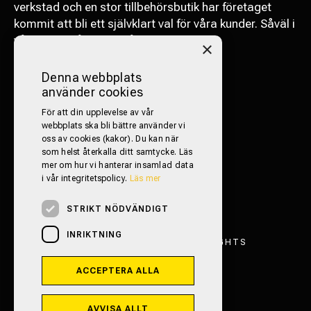
verkstad och en stor tillbehörsbutik har företaget
kommit att bli ett självklart val för våra kunder. Såväl i
vårt närområde som långväga.
×
FÖLJ OSS PÅ SOCIALA MEDIER!
Denna webbplats
använder cookies
För att din upplevelse av vår
webbplats ska bli bättre använder vi
oss av cookies (kakor). Du kan när
som helst återkalla ditt samtycke. Läs
mer om hur vi hanterar insamlad data
i vår integritetspolicy.
Läs mer
STRIKT NÖDVÄNDIGT
INRIKTNING
FRITIDSFORDON TRESTAD 2026. ALL RIGHTS
RESERVED.
ACCEPTERA ALLA
INTEGRITETSPOLICY
POWERED BY EMPORI CMS
AVVISA ALLT