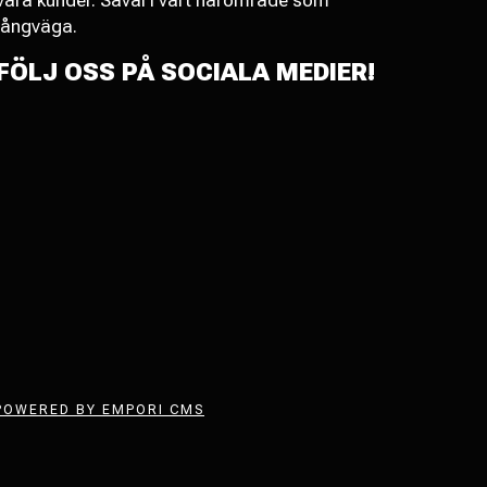
våra kunder. Såväl i vårt närområde som
långväga.
FÖLJ OSS PÅ SOCIALA MEDIER!
POWERED BY EMPORI CMS