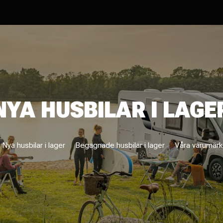
NYA HUSBILAR I LAGE
Nya husbilar i lager
Begagnade husbilar i lager
Våra varumär