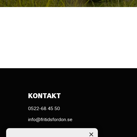
KONTAKT
0522-68 45 50
info@fritidsfordon.se
Spikvägen 7 451 75 UDDEVALLA
×